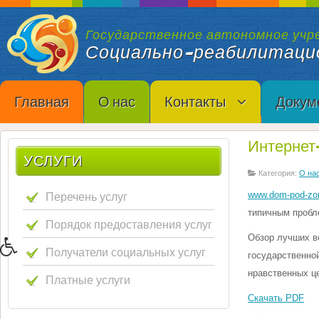
Государственное автономное учр
Социально-реабилитаци
Главная
О нас
Контакты
Докум
Интернет
УСЛУГИ
Категория:
О на
Перечень услуг
www.dom-pod-zo
типичным пробл
Порядок предоставления услуг
Обзор лучших в
Получатели социальных услуг
государственно
нравственных ц
Платные услуги
Скачать PDF