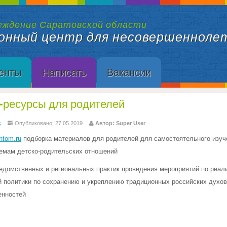
еждение Саратовской области
онный центр для несовершенноле
енты
Написать
Вакансии
-ресурсы для родителей
с
Опубликовано: 27.05.2019
Автор: Super User
ntom.ru
подборка материалов для родителей для самостоятельного изуч
емам детско-родительских отношений
едомственных и региональных практик проведения мероприятий по реал
й политики по сохранению и укреплению традиционных российских духов
енностей