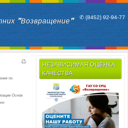
✆ (8452) 92-94-77
тних "Возвращение"
НЕЗАВИСИМАЯ ОЦЕНКА
КАЧЕСТВА
ения по
изации Основ
но-