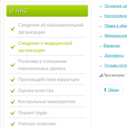
→
Основные св
О НАС
→
Контролиру
Сведения об образовательной
→
Права и обя
организации
→
Медицинские
Сведения о медицинской
→
Вакансии
;
организации
→
Документы
Политика в отношении
→
Отзывы потр
персональных данных
Просмотров: 
Противодействие коррупции
Оценка качества
Назад
Контрольные мероприятия
Охрана труда
Учетная политика