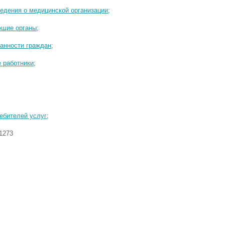
едения о медицинской организации
;
ющие органы
;
занности граждан
;
 работники
;
ебителей услуг
;
1273