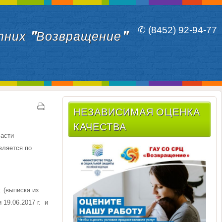
✆ (8452) 92-94-77
тних "Возвращение"
НЕЗАВИСИМАЯ ОЦЕНКА
КАЧЕСТВА
ласти
вляется по
 (выписка из
19.06.2017 г. и