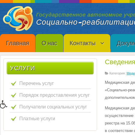
Государственное автономное учр
Социально-реабилитаци
Главная
О нас
Контакты
Докум
Сведения
УСЛУГИ
Категория:
Меди
Перечень услуг
Медицинская де
«Социально-реа
Порядок предоставления услуг
дополнительном
Получатели социальных услуг
Медицинская де
осуществление м
Платные услуги
реестра на 15.0
в соответствии