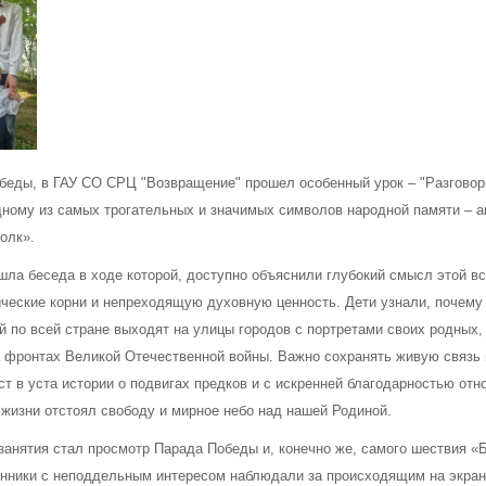
обеды, в ГАУ СО СРЦ "Возвращение" прошел особенный урок – "Разговор
ному из самых трогательных и значимых символов народной памяти – а
олк».
шла беседа в ходе которой, доступно объяснили глубокий смысл этой в
ические корни и непреходящую духовную ценность. Дети узнали, почему
 по всей стране выходят на улицы городов с портретами своих родных,
 фронтах Великой Отечественной войны. Важно сохранять живую связь 
ст в уста истории о подвигах предков и с искренней благодарностью отно
 жизни отстоял свободу и мирное небо над нашей Родиной.
занятия стал просмотр Парада Победы и, конечно же, самого шествия «
анники с неподдельным интересом наблюдали за происходящим на экран