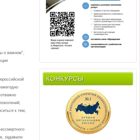
ы о важном",
кции
КОНКУРСЫ
сероссийской
 ежегодно
 отважно
поколений,
ситься к тем,
Бессмертного
е, задавали