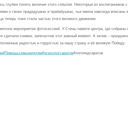
сь глубже понять величие этого события. Некоторые из воспитанников 
иями о своих прадедушках и прабабушках, чьи имена навсегда вписаны 
ца теперь тоже стали частью этого великого движения.
мятное мероприятие фотосессией. У Стены памяти центра, где собраны
ки сделали снимки, запечатлев этот важный момент. А затем – празднич
полненные радостью и гордостью за нашу страну и её великую Победу.
ом
#Помощьсемьеидетям
#психологсаратов
#логопедсаратов