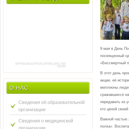
9 мая в День П
посвященный од
«Бессмертный п
модуль конструктор яндекс карт для
joomla
В этот день про
акции, её истор
О НАС
миллионы людей
сражавшихся на
Сведения об образовательной
передавать из у
организации
кто ценой своей
Важной частью 
Сведения о медицинской
полка». Воспит
организации