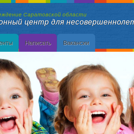
еждение Саратовской области
онный центр для несовершенноле
енты
Написать
Вакансии