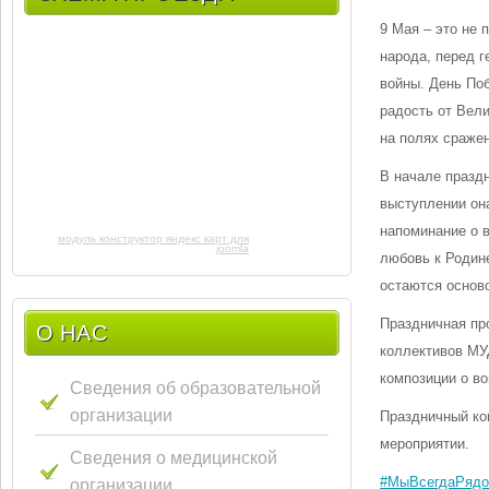
9 Мая – это не 
народа, перед 
войны. День Поб
радость от Вели
на полях сраже
В начале празд
выступлении она
напоминание о в
модуль конструктор яндекс карт для
joomla
любовь к Родине
остаются основ
Праздничная пр
О НАС
коллективов МУ
композиции о во
Сведения об образовательной
организации
Праздничный кон
мероприятии.
Сведения о медицинской
организации
#МыВсегдаРяд