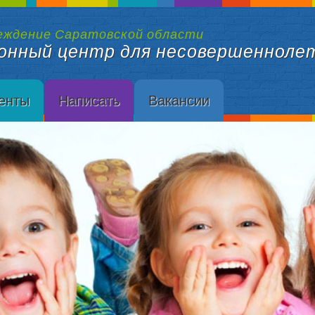
еждение Саратовской области
онный центр для несовершенноле
енты
Написать
Вакансии