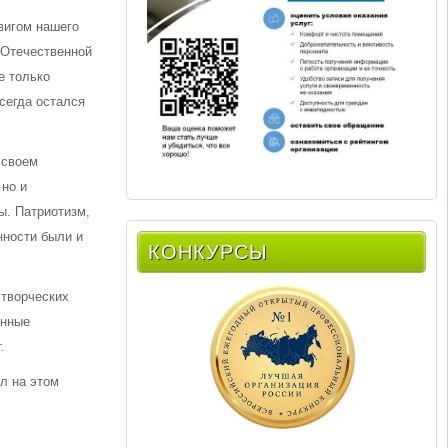
двигом нашего
 Отечественной
е только
всегда остался
 своем
 но и
ы. Патриотизм,
нности были и
КОНКУРСЫ
 творческих
енные
.
л на этом