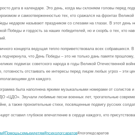
просто дата в календаре. Это день, когда мы склоняем головы перед по
героизмом и самоотверженностью тех, кто сражался на фронтах Великой
еды недаром называют праздником со слезами на глазах. В этот день н
кой Победы и гордость за наших победителей, но и скорбь о тех, кто на
ний.
ничного концерта ведущая тепло поприветствовала всех собравшихся. В
 подчеркнула, что День Победы – это не только дань памяти прошлому,
еликих подвигах советского народа в годы Великой Отечественной войн
, готовность отстаивать ее интересы перед лицом любых угроз – эти це
ополагающими для каждого.
ограмма была наполнена яркими музыкальными номерами от солистов и
ДО «ЦДО». Звучали любимые песни военных лет, трогательные соврем
йне, а также пронзительные стихи, посвященные подвигу русских солдат
церт оставил глубокое впечатление в сердце каждого, кто присутствова
ом
#Помощьсемьеидетям
#психологсаратов
#логопедсаратов