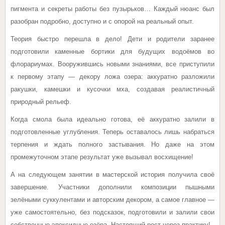
пигмента и секреты работы без пузырьков… Каждый нюанс был
разобран подробно, доступно и с опорой на реальный опыт.
Теория быстро перешла в дело! Дети и родители заранее
подготовили каменные бортики для будущих водоёмов во
флорариумах. Вооружившись новыми знаниями, все приступили
к первому этапу — декору ложа озера: аккуратно разложили
ракушки, камешки и кусочки мха, создавая реалистичный
природный рельеф.
Когда смола была идеально готова, её аккуратно залили в
подготовленные углубления. Теперь оставалось лишь набраться
терпения и ждать полного застывания. Но даже на этом
промежуточном этапе результат уже вызывал восхищение!
А на следующем занятии в мастерской история получила своё
завершение. Участники дополнили композиции пышными
зелёными суккулентами и авторским декором, а самое главное —
уже самостоятельно, без подсказок, подготовили и залили свои
собственные эпоксидные озёра. Настоящий рост через практику!