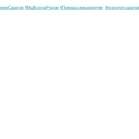
ениеСаратов
#МыВсегдаРядом
#Помощьсемьеидетям
#психологсарато