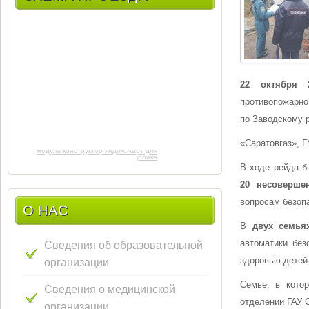
22 октября 
противопожарно
по Заводскому 
«Саратовгаз», 
модуль конструктор яндекс карт для
joomla
В ходе рейда 
20 несоверше
вопросам безопа
О НАС
В
двух семья
Сведения об образовательной
автоматики без
организации
здоровью детей
Семье, в кото
Сведения о медицинской
отделении ГАУ 
организации