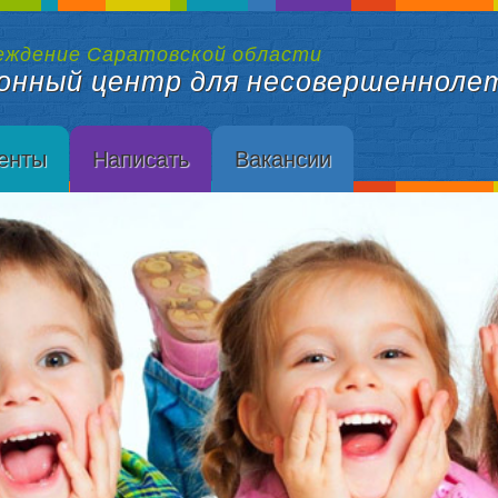
еждение Саратовской области
онный центр для несовершенноле
енты
Написать
Вакансии