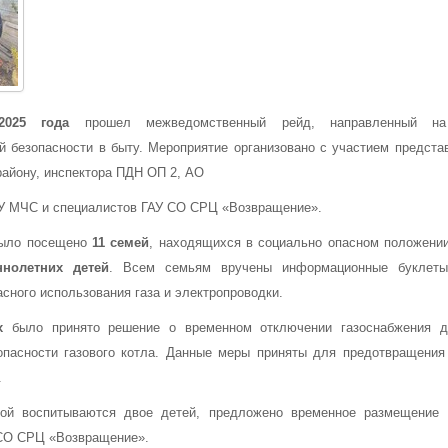
2025 года
прошел межведомственный рейд, направленный на
й безопасности в быту. Мероприятие организовано с участием предст
району, инспектора ПДН ОП 2, АО
ГУ МЧС и специалистов ГАУ СО СРЦ «Возвращение».
было посещено
11 семей
, находящихся в социально опасном положении
ннолетних детей
. Всем семьям вручены информационные буклеты
сного использования газа и электропроводки.
х
было принято решение о временном отключении газоснабжения 
опасности газового котла. Данные меры приняты для предотвращения
.
рой воспитываются двое детей, предложено временное размещение 
СО СРЦ «Возвращение».