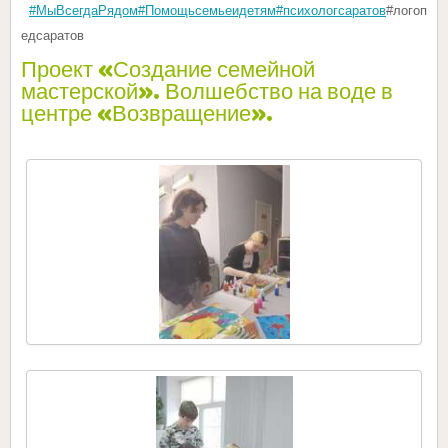
#МыВсегдаРядом
#Помощьсемьеидетям
#психологсаратов
#логоп
едсаратов
Проект «Создание семейной
мастерской». Волшебство на воде в
центре «Возвращение».