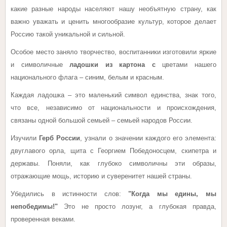
какие разные народы населяют нашу необъятную страну, как
важно уважать и ценить многообразие культур, которое делает
Россию такой уникальной и сильной.
Особое место заняло творчество, воспитанники изготовили яркие
и символичные
ладошки из картона с
цветами нашего
национального флага – синим, белым и красным.
Каждая ладошка – это маленький символ единства, знак того,
что все, независимо от национальности и происхождения,
связаны одной большой семьей – семьей народов России.
Изучили
Герб России
, узнали о значении каждого его элемента:
двуглавого орла, щита с Георгием Победоносцем, скипетра и
державы. Поняли, как глубоко символичны эти образы,
отражающие мощь, историю и суверенитет нашей страны.
Убедились в истинности слов:
"Когда мы едины, мы
непобедимы!"
Это не просто лозунг, а глубокая правда,
проверенная веками.